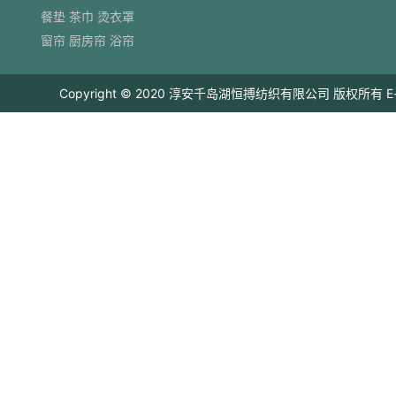
餐垫 茶巾 烫衣罩
窗帘 厨房帘 浴帘
Copyright © 2020 淳安千岛湖恒搏纺织有限公司 版权所有 E-mail